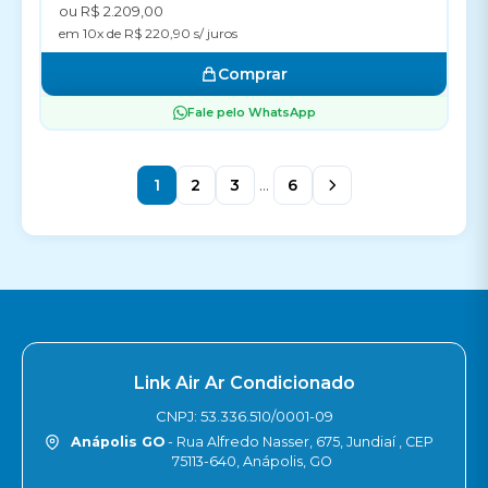
ou R$ 2.209,00
em 10x de R$ 220,90 s/ juros
Comprar
Fale pelo WhatsApp
1
2
3
...
6
Link Air Ar Condicionado
CNPJ: 53.336.510/0001-09
Anápolis GO
- Rua Alfredo Nasser, 675, Jundiaí , CEP
75113-640, Anápolis, GO