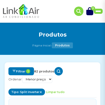
0
Produtos
›
Página Inicial
Produtos
Filtrar
82 produtos
1
Ordenar:
Tipo: Split Inverter
Limpar tudo