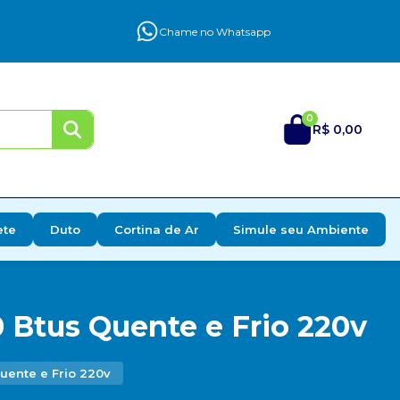
Chame no Whatsapp
0
R$ 0,00
ete
Duto
Cortina de Ar
Simule seu Ambiente
 Btus Quente e Frio 220v
uente e Frio 220v