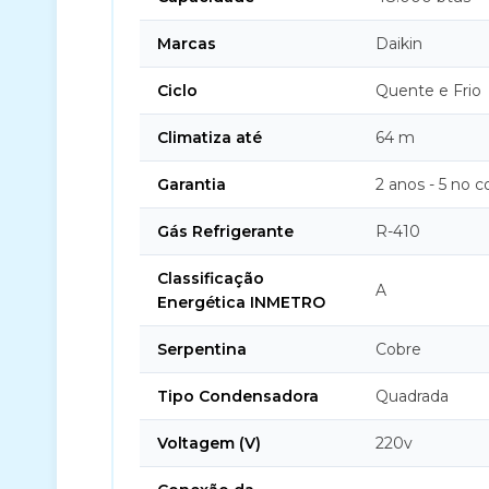
Marcas
Daikin
Ciclo
Quente e Frio
Climatiza até
64 m
Garantia
2 anos - 5 no 
Gás Refrigerante
R-410
Classificação
A
Energética INMETRO
Serpentina
Cobre
Tipo Condensadora
Quadrada
Voltagem (V)
220v