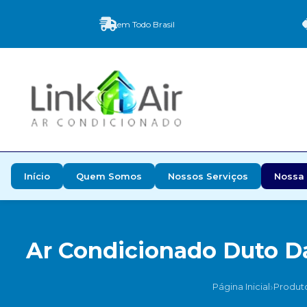
em Todo Brasil
Início
Quem Somos
Nossos Serviços
Nossa 
Ar Condicionado Duto Da
›
Página Inicial
Produt