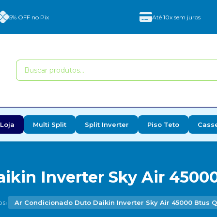
5% OFF no Pix
Até 10x sem juros
Loja
Multi Split
Split Inverter
Piso Teto
Cass
ikin Inverter Sky Air 45000
›
os
Ar Condicionado Duto Daikin Inverter Sky Air 45000 Btus Q