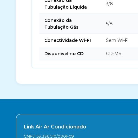
Conexão da
3/8
Tubulação Líquida
Conexão da
5/8
Tubulação Gás
Conectividade Wi-FI
Sem Wi-Fi
Disponível no CD
CD-MS
Link Air Ar Condicionado
CNPJ: 53.336.510/0001-09