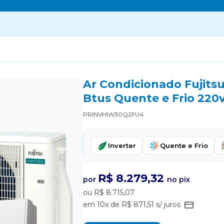
Ar Condicionado Fujits
Btus Quente e Frio 220v
PRINVHIW30Q2FU4
Inverter
Quente e Frio
R$ 8.279,32
por
no pix
ou R$ 8.715,07
em 10x de R$ 871,51 s/ juros