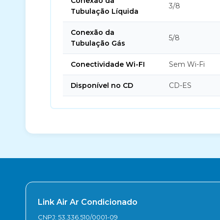
Conexão da
3/8
Tubulação Líquida
Conexão da
5/8
Tubulação Gás
Conectividade Wi-FI
Sem Wi-Fi
Disponível no CD
CD-ES
Link Air Ar Condicionado
CNPJ: 53.336.510/0001-09