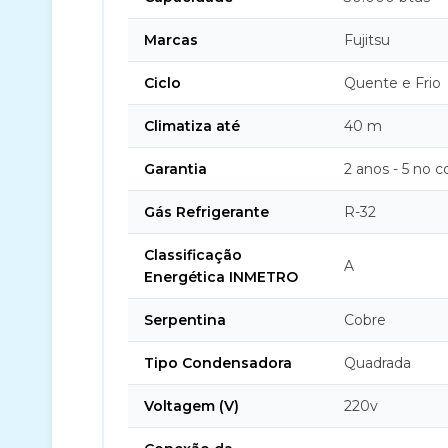
Marcas
Fujitsu
Ciclo
Quente e Frio
Climatiza até
40 m
Garantia
2 anos - 5 no 
Gás Refrigerante
R-32
Classificação
A
Energética INMETRO
Serpentina
Cobre
Tipo Condensadora
Quadrada
Voltagem (V)
220v