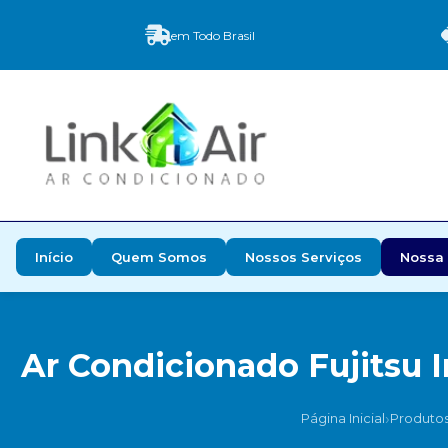
em Todo Brasil
Início
Quem Somos
Nossos Serviços
Nossa 
Ar Condicionado Fujitsu 
›
Página Inicial
Produto