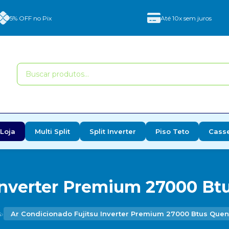
5% OFF no Pix
Até 10x sem juros
Loja
Multi Split
Split Inverter
Piso Teto
Cass
Inverter Premium 27000 Btu
›
s
Ar Condicionado Fujitsu Inverter Premium 27000 Btus Quent