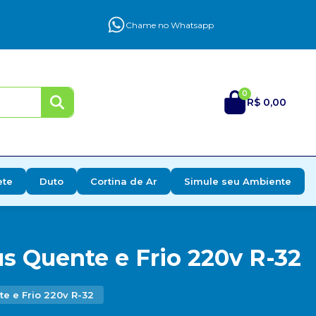
Chame no Whatsapp
0
R$ 0,00
ete
Duto
Cortina de Ar
Simule seu Ambiente
s Quente e Frio 220v R-32
e e Frio 220v R-32