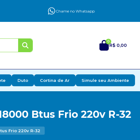
Chame no Whatsapp
0
R$ 0,00
ete
Duto
Cortina de Ar
Simule seu Ambiente
18000 Btus Frio 220v R-32
tus Frio 220v R-32