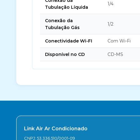
Conexão da
1/4
Tubulação Líquida
Conexão da
1/2
Tubulação Gás
Conectividade Wi-FI
Com Wi-Fi
Disponível no CD
CD-MS
Link Air Ar Condicionado
CNPJ: 53.336.510/0001-09