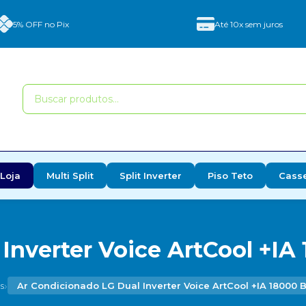
5% OFF no Pix
Até 10x sem juros
Loja
Multi Split
Split Inverter
Piso Teto
Cass
Inverter Voice ArtCool +IA 
›
s
Ar Condicionado LG Dual Inverter Voice ArtCool +IA 18000 B