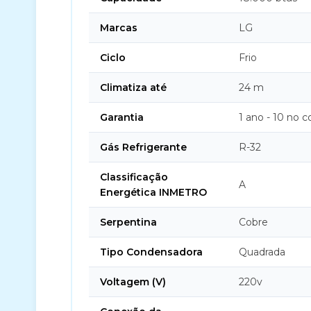
Marcas
LG
Ciclo
Frio
Climatiza até
24 m
Garantia
1 ano - 10 no 
Gás Refrigerante
R-32
Classificação
A
Energética INMETRO
Serpentina
Cobre
Tipo Condensadora
Quadrada
Voltagem (V)
220v